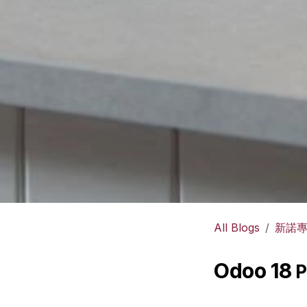
All Blogs
新諾
Odoo 18
P